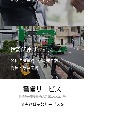
​建設関連サービス
各種点検業務 仮設安全施設
伐採・除草業務
警備サービス
長崎県公安委員会認定 第92000227号
​確実で誠実なサービスを