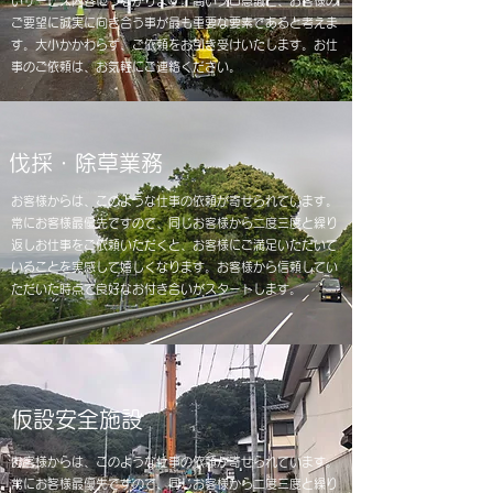
いサービス内容につながります。高いプロ意識と、お客様の
ご要望に誠実に向き合う事が最も重要な要素であると考えま
す。大小かかわらず、ご依頼をお引き受けいたします。お仕
事のご依頼は、お気軽にご連絡ください。
​伐採・除草業務
お客様からは、このような仕事の依頼が寄せられています。
常にお客様最優先ですので、同じお客様から二度三度と繰り
返しお仕事をご依頼いただくと、お客様にご満足いただいて
いることを実感して嬉しくなります。お客様から信頼してい
ただいた時点で良好なお付き合いがスタートします。
仮設安全施設
お客様からは、このような仕事の依頼が寄せられています。
常にお客様最優先ですので、同じお客様から二度三度と繰り