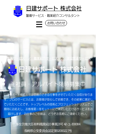
日建サポート 株式会社
警備サービス・職業紹介コンサルタント
お問い合わせ
警備サービス ／ 職業紹介サービス ／ 建設関連サービス
日建サポート 株式会社
​正社員・アルバイト随時募集中
日建サポート株式会社は信頼のできる仕事をさせていただく自信がありま
す。プロのサービスとは、お客様が安心して依頼でき、その結果に満足し
ていただくことです。トップレベルの技術とプロフェッショナリズムでご
期待にお応えし、お客様第一をモットーにご満足いただけるサービスをお
届けします。お仕事のご依頼は、どうぞお気軽にご連絡ください。
厚生労働大臣 有料職業紹介事業許可 42-ユ-300084
長崎県公安委員会認定 第92000227号